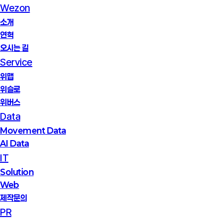
Wezon
소개
연혁
오시는 길
Service
위맵
위슬로
위버스
Data
Movement Data
AI Data
IT
Solution
Web
제작문의
PR